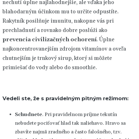
nechutí úplne najlahodnejšie, ale vďaka jeho
blahodarným účinkom mu to určite odpustíte.
Rakytník posilňuje imunitu, nakopne vás pri
prechladnutí a rovnako dobre poslúži ako
prevencia civilizačných ochorení
. Úplne
najkoncentrovanejším zdrojom vitamínov a oveľa
chutnejším je trnkový sirup, ktorý si môžete
primiešať do vody alebo do smoothie.
Vedeli ste, že s pravidelným pitným režimom:
Schudnete
. Pri pravidelnom príjme tekutín
nebudete pociťovať hlad tak naliehavo. Hravo sa
zbavíte najmä zradného a často falošného, tzv.