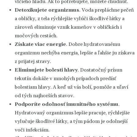
vlčieho hladu. Ak to potrebujete, môžete chudnúť.
Detoxikujete organizmus
. Voda prepláchne pečeň
a obličky, z tela rýchlejšie vylúči škodlivé látky a
zároveň eliminuje vznik kameňov v obličkách i
močových cestách.
Získate viac energie
. Dobre hydratovanému
organizmu nechýba energia, lepšie a ľahšie ju získava
z prijatej stravy.
Eliminujete bolesti hlavy
. Dostatočný prísun
tekutín dokáže v mnohých prípadoch predísť
bolestiam hlavy. A keď už vás bolí, pomôže a uľaví
od tých najhorších stavov.
Podporíte odolnosť imunitného systému
.
Hydratovaný organizmus lepšie pracuje, rýchlejšie
vylučuje škodlivé látky, a tým pádom je odolnejší
voči infekciám.