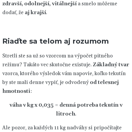
zdravší, odolnejší, vitálnejší
a smelo môžeme
dodať, že
aj krajší
.
Riaďte sa telom aj rozumom
Stretli ste sa už so vzorcom na výpočet pitného
režimu? Takáto vec skutočne existuje.
Základný tvar
vzorca, ktorého výsledok vám napovie, koľko tekutín
by ste mali denne vypiť, je odvodený
od telesnej
hmotnosti
:
váha v kg x 0,035 = denná potreba tekutín v
litroch
.
Ale pozor, za každých 11 kg nadváhy si pripočítajte