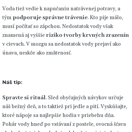
Voda tiež vedie k napučaniu natrávenej potravy, a
tým
podporuje správne trávenie
. Kto pije málo,
musí počítať so zápchou. Nedostatok vody však
znamená aj vyššie
riziko tvorby krvných zrazenín
v cievach. V mozgu sa nedostatok vody prejaví ako
únava, neskôr ako zmätenosť.
Náš tip:
Spravte si rituál
. Sled obyčajných návykov určuje
náš bežný deň, a to taktiež pri jedle a pití. Vyskúšajte,
ktoré nápoje sa najlepšie hodia v priebehu dňa.
Pohár vody hneď po vstávaní z postele, ovocná šťava