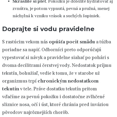
Skrášlite si pleť
. Pokožku je dôležité hydratovať aj
zvnútra, je potom vypnutá, pevná a pružná, menej
náchylná k vzniku vrások a suchých šupiniek.
Doprajte si vodu pravidelne
S rastúcim vekom nás
opúšťa pocit smädu
a túžba
poriadne sa napiť. Odborníci preto odporúčajú
vypestovať si návyk a pravidelne siahať po pohári s
dvoma decilitrami čerstvej vody. Nedostatok príjmu
tekutín, bohužiaľ, vedie k tomu, že v starobe už
organizmus trpí
chronickým nedostatkom
tekutín
v tele. Práve dostatku tekutín pritom
vďačíme za pevnú pokožku i dostatočne zvlhčené
sliznice nosa, očí i úst, ktoré chránia pred inváziou
pôvodcov najrôznejších chorôb.