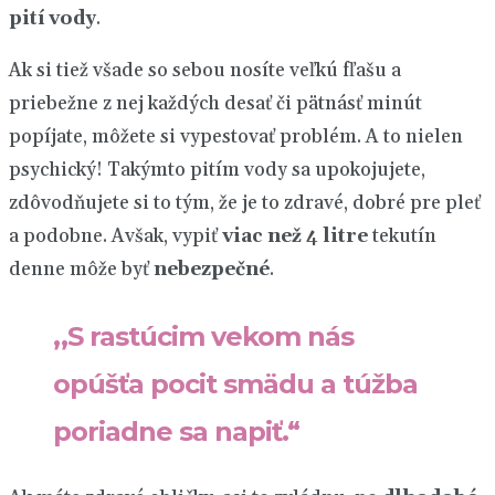
pití vody
.
Ak si tiež všade so sebou nosíte veľkú fľašu a
priebežne z nej každých desať či pätnásť minút
popíjate, môžete si vypestovať problém. A to nielen
psychický! Takýmto pitím vody sa upokojujete,
zdôvodňujete si to tým, že je to zdravé, dobré pre pleť
a podobne. Avšak, vypiť
viac než 4 litre
tekutín
denne môže byť
nebezpečné
.
„
S rastúcim vekom nás
opúšťa pocit smädu a túžba
poriadne sa napiť.“