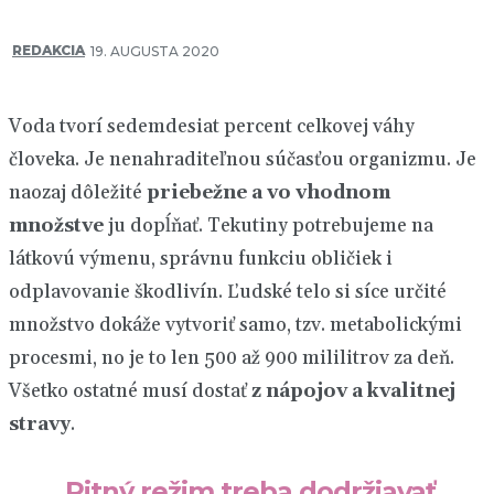
REDAKCIA
19. AUGUSTA 2020
Voda tvorí sedemdesiat percent celkovej váhy
človeka. Je nenahraditeľnou súčasťou organizmu. Je
naozaj dôležité
priebežne a vo vhodnom
množstve
ju dopĺňať. Tekutiny potrebujeme na
látkovú výmenu, správnu funkciu obličiek i
odplavovanie škodlivín. Ľudské telo si síce určité
množstvo dokáže vytvoriť samo, tzv. metabolickými
procesmi, no je to len 500 až 900 mililitrov za deň.
Všetko ostatné musí dostať
z nápojov a kvalitnej
stravy
.
„Pitný režim treba dodržiavať