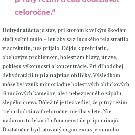
celoročne.“
Dehydratácia
je stav, pri ktorom k veľkým škodám
stačí veľmi málo – len aby sa z ľudského tela stratilo
viac tekutín, než prijalo. Dôjde k prehriatiu,
obehovým problémom, bolestiam hlavy,
únave,
poklesu výkonnos
ti
a koncentrácie. Pri dlhodobej
dehydratácii
trpia najviac obličky
. Výsledkom
môže byť vznik mimoriadne bolestivých obličkových
či močových kameňov, ale i nebezpečného zápalu
slepého čreva. Dôležité je tiež vedieť, že pitný režim
treba dodržiavať celoročne, nie iba v lete. Nie
nadarmo to lekári ľuďom neustále pripomínajú.
Dostatočne hydratovaný organizmus je omnoho