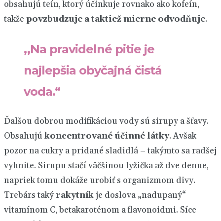
obsahujú teín, ktorý účinkuje rovnako ako kofeín,
takže
povzbudzuje a taktiež mierne odvodňuje
.
„
Na pravidelné pitie je
najlepšia obyčajná čistá
voda.“
Ďalšou dobrou modifikáciou vody sú sirupy a šťavy.
Obsahujú
koncentrované účinné látky
. Avšak
pozor na cukry a pridané sladidlá – takýmto sa radšej
vyhnite. Sirupu stačí väčšinou lyžička až dve denne,
napriek tomu dokáže urobiť s organizmom divy.
Trebárs taký
rakytník
je doslova
„nadupaný“
vitamínom C, betakaroténom a flavonoidmi. Síce