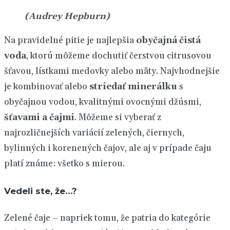
(Audrey Hepburn)
Na pravidelné pitie je najlepšia
obyčajná čistá
voda
, ktorú môžeme dochutiť čerstvou citrusovou
šťavou, lístkami medovky alebo mäty. Najvhodnejšie
je kombinovať alebo
striedať minerálku
s
obyčajnou vodou, kvalitnými ovocnými džúsmi,
šťavami a čajmi
. Môžeme si vyberať z
najrozličnejších variácií zelených, čiernych,
bylinných i korenených čajov, ale aj v prípade čaju
platí známe: všetko s mierou.
Vedeli ste, že…?
Zelené čaje – napriek tomu, že patria do kategórie