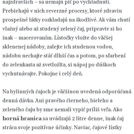
najzdravších – sa nemajú piť po vychladnutí.
Prebiehajú v nich reverzné procesy, ktoré zdraviu
prospešné látky rozkladajú na škodlivé. Ak vám chutí
vlažný alebo až studený zelený čaj, pripravte si ho
inak – macerovaním. Lístočky vložte do väčšej
sklenenej nádoby, zalejte ich studenou vodou,
nádobu nechajte stáť dlhší čas a potom, po sfarbení
do zelenkasta až svetložlta, si nápoj po dúškoch
vychutnávajte. Pokojne i celý deň.
Na bylinných čajoch je väčšinou uvedená odporúčaná
denná dávka. Ani pravého čierneho, bieleho a
zeleného čaju by sme nemali vypiť príliš veľa. Ako
horná hranica
sa uvádzajú 2 litre denne, inak čaj
stráca svoje pozitívne účinky. Naviac, čajové lístky