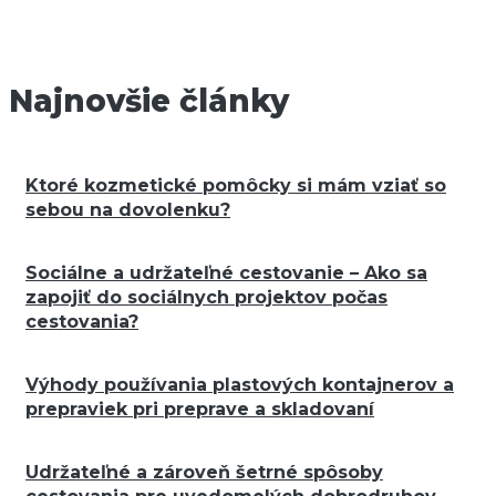
Najnovšie články
Ktoré kozmetické pomôcky si mám vziať so
sebou na dovolenku?
Sociálne a udržateľné cestovanie – Ako sa
zapojiť do sociálnych projektov počas
cestovania?
Výhody používania plastových kontajnerov a
prepraviek pri preprave a skladovaní
Udržateľné a zároveň šetrné spôsoby