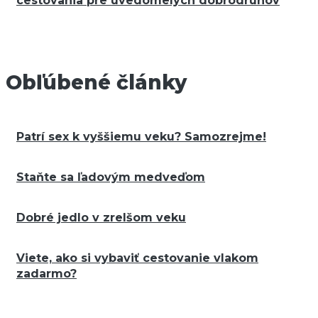
cestovania pre uvedomelých dobrodruhov
Obľúbené články
Patrí sex k vyššiemu veku? Samozrejme!
Staňte sa ľadovým medveďom
Dobré jedlo v zrelšom veku
Viete, ako si vybaviť cestovanie vlakom
zadarmo?