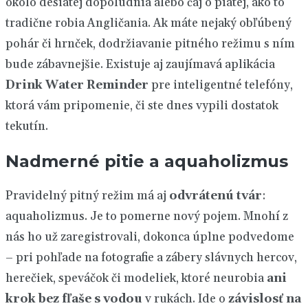
okolo desiatej dopoludnia alebo čaj o piatej, ako to
tradične robia Angličania. Ak máte nejaký obľúbený
pohár či hrnček, dodržiavanie pitného režimu s ním
bude zábavnejšie. Existuje aj zaujímavá aplikácia
Drink Water Reminder
pre inteligentné telefóny,
ktorá vám pripomenie, či ste dnes vypili dostatok
tekutín.
Nadmerné pitie a aquaholizmus
Pravidelný pitný režim má aj
odvrátenú tvár
:
aquaholizmus. Je to pomerne nový pojem. Mnohí z
nás ho už zaregistrovali, dokonca úplne podvedome
– pri pohľade na fotografie a zábery slávnych hercov,
herečiek, speváčok či modeliek, ktoré neurobia
ani
krok bez fľaše s vodou
v rukách. Ide o
závislosť na