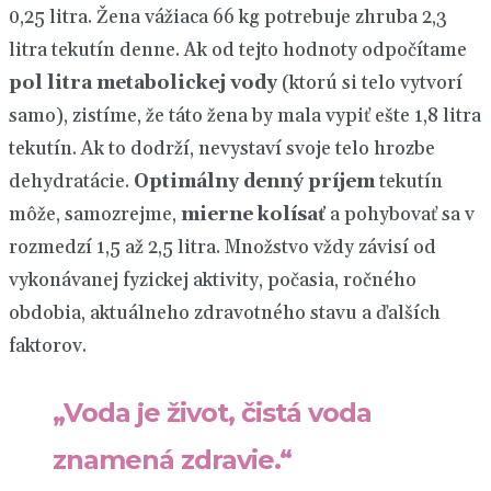
0,25 litra. Žena vážiaca 66 kg potrebuje zhruba 2,3
litra tekutín denne. Ak od tejto hodnoty odpočítame
pol litra metabolickej vody
(ktorú si telo vytvorí
samo), zistíme, že táto žena by mala vypiť ešte 1,8 litra
tekutín. Ak to dodrží, nevystaví svoje telo hrozbe
dehydratácie.
Optimálny denný príjem
tekutín
môže, samozrejme,
mierne kolísať
a pohybovať sa v
rozmedzí 1,5 až 2,5 litra. Množstvo vždy závisí od
vykonávanej fyzickej aktivity, počasia, ročného
obdobia, aktuálneho zdravotného stavu a ďalších
faktorov.
„Voda je život, čistá voda
znamená zdravie.“