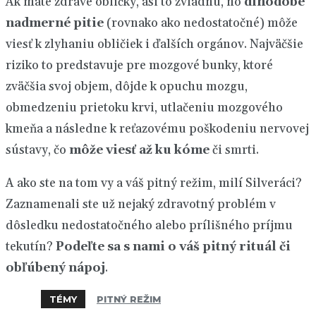
Ak máte zdravé obličky, asi to zvládnu, no
dlhodobé
nadmerné pitie
(rovnako ako nedostatočné) môže
viesť k zlyhaniu obličiek i ďalších orgánov. Najväčšie
riziko to predstavuje pre mozgové bunky, ktoré
zväčšia svoj objem, dôjde k opuchu mozgu,
obmedzeniu prietoku krvi, utlačeniu mozgového
kmeňa a následne k reťazovému poškodeniu nervovej
sústavy, čo
môže viesť až ku kóme
či smrti.
A ako ste na tom vy a váš pitný režim, milí Silveráci?
Zaznamenali ste už nejaký zdravotný problém v
dôsledku nedostatočného alebo prílišného príjmu
tekutín?
Podeľte sa s nami
o váš
pitný rituál či
obľúbený nápoj
.
TÉMY
PITNÝ REŽIM