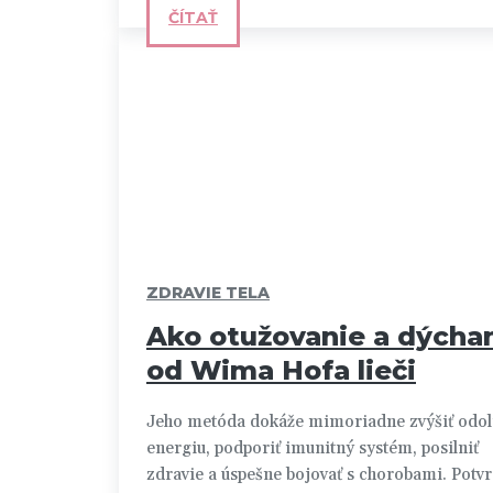
ČÍTAŤ
ZDRAVIE TELA
Ako otužovanie a dýcha
od Wima Hofa lieči
Jeho metóda dokáže mimoriadne zvýšiť odol
energiu, podporiť imunitný systém, posilniť
zdravie a úspešne bojovať s chorobami. Potv