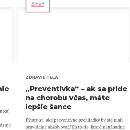
ČÍTAŤ
ZDRAVIE TELA
nie
„Preventívka“ – ak sa príde
na chorobu včas, máte
lepšie šance
nosť,
Pýtate sa, aké preventívne prehliadky by ste mali
rdzuje
pravidelne absolvovať? Sú to tie, ktoré nenápadne