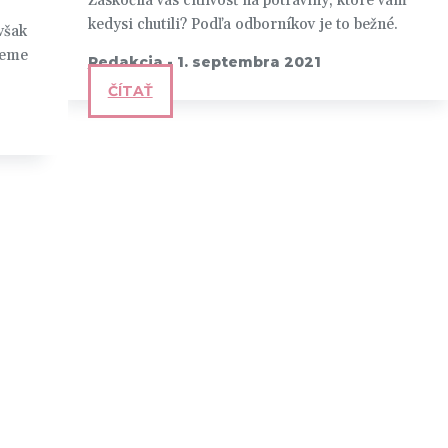
Zaskočila vás citlivosť na potraviny, ktoré vám
kedysi chutili? Podľa odborníkov je to bežné.
však
žeme
Redakcia
-
1. septembra 2021
ČÍTAŤ