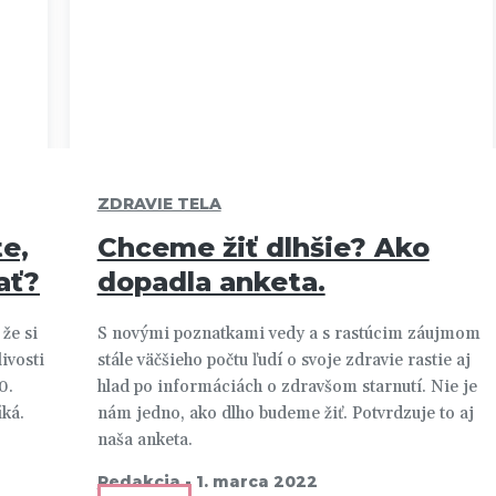
ZDRAVIE TELA
te,
Chceme žiť dlhšie? Ako
ať?
dopadla anketa.
 že si
S novými poznatkami vedy a s rastúcim záujmom
ivosti
stále väčšieho počtu ľudí o svoje zdravie rastie aj
0.
hlad po informáciách o zdravšom starnutí. Nie je
iká.
nám jedno, ako dlho budeme žiť. Potvrdzuje to aj
naša anketa.
Redakcia
-
1. marca 2022