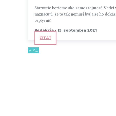
Starnutie berieme ako samozrejmosť. Vedci 
naznačujú, že to tak nemusí byť a že ho doká
ovplyvniť.
Redakcia
-
15. septembra 2021
ČÍTAŤ
VIAC
Odber noviniek