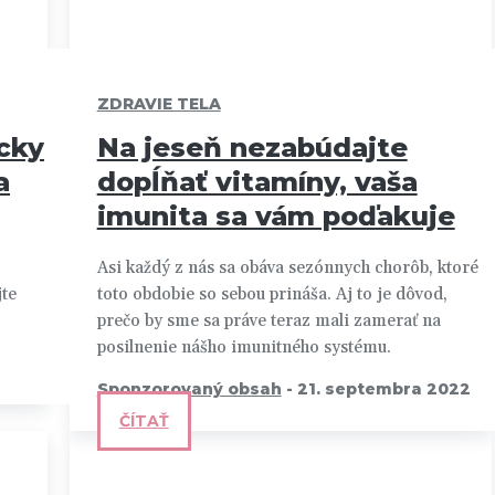
ZDRAVIE TELA
cky
Na jeseň nezabúdajte
a
dopĺňať vitamíny, vaša
imunita sa vám poďakuje
Asi každý z nás sa obáva sezónnych chorôb, ktoré
jte
toto obdobie so sebou prináša. Aj to je dôvod,
prečo by sme sa práve teraz mali zamerať na
posilnenie nášho imunitného systému.
Sponzorovaný obsah
-
21. septembra 2022
ČÍTAŤ