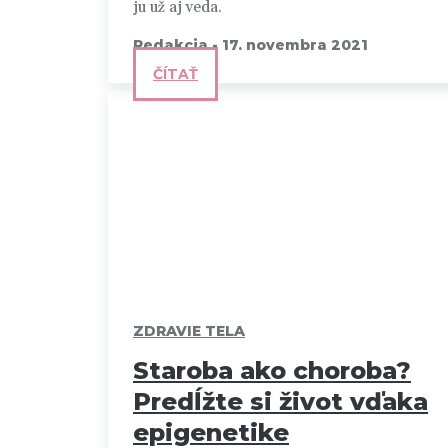
ju už aj veda.
Redakcia
-
17. novembra 2021
ČÍTAŤ
ZDRAVIE TELA
Staroba ako choroba?
Predĺžte si život vďaka
epigenetike