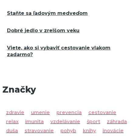
Staňte sa ľadovým medveďom
Dobré jedlo v zrelšom veku
Viete, ako si vybaviť cestovanie vlakom
zadarmo?
Značky
zdravie
umenie
prevencia
cestovanie
relax
imunita
vzdelávanie
šport
záhrada
duša
stravovanie
pohyb
knihy
inovácie