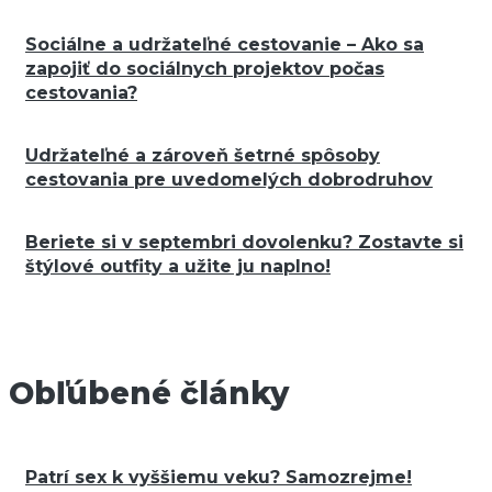
Sociálne a udržateľné cestovanie – Ako sa
zapojiť do sociálnych projektov počas
cestovania?
Udržateľné a zároveň šetrné spôsoby
cestovania pre uvedomelých dobrodruhov
Beriete si v septembri dovolenku? Zostavte si
štýlové outfity a užite ju naplno!
Obľúbené články
Patrí sex k vyššiemu veku? Samozrejme!