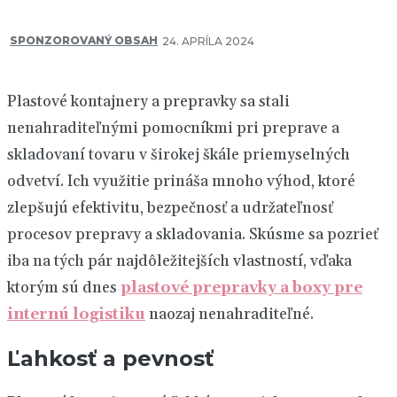
SPONZOROVANÝ OBSAH
24. APRÍLA 2024
Plastové kontajnery a prepravky sa stali
nenahraditeľnými pomocníkmi pri preprave a
skladovaní tovaru v širokej škále priemyselných
odvetví. Ich využitie prináša mnoho výhod, ktoré
zlepšujú efektivitu, bezpečnosť a udržateľnosť
procesov prepravy a skladovania. Skúsme sa pozrieť
iba na tých pár najdôležitejších vlastností, vďaka
ktorým sú dnes
plastové prepravky a boxy pre
internú logistiku
naozaj nenahraditeľné.
Ľahkosť a pevnosť