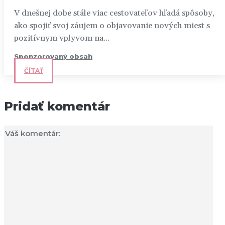
V dnešnej dobe stále viac cestovateľov hľadá spôsoby,
ako spojiť svoj záujem o objavovanie nových miest s
pozitívnym vplyvom na...
Sponzorovaný obsah
ČÍTAŤ
Pridať komentár
Vá
ko