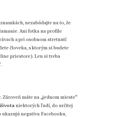
oznamkách, nezabúdajte na to, že
amanie. Ani fotka na profile
právach a pri osobnom stretnutí
dete človeka, s ktorým si budete
ine priestore). Len si treba
“
.
ov. Zároveň máte na „jednom mieste“
života
niektorých ľudí, do určitej
to ukazujú negatíva Facebooku,