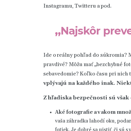
Instagramu, Twitteru a pod.
„
Najskôr preve
Ide o reálny pohľad do súkromia? M
pravdivé? Môžu mať „bezchybné foto
sebavedomie? Koľko času pri nich 
vplývajú na každého inak.
Niekt
Z hľadiska bezpečnosti sú však
Aké fotografie a v akom množ
vaša záhradka lahodí oku, podari
fotiek. Je dobré sa uistiť, či sú