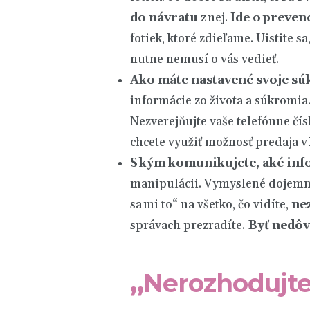
do návratu
z nej.
Ide o preven
fotiek, ktoré zdieľame. Uistite sa
nutne nemusí o vás vedieť.
A
ko máte nastavené svoje s
informácie zo života a súkromia. 
Nezverejňujte vaše telefónne čís
chcete využiť možnosť predaja v
S kým komunikujete
, a
ké inf
manipulácii. Vymyslené dojemné
sa mi to“ na všetko, čo vidíte,
nez
správach prezradíte.
Byť nedôv
„
Nerozhodujte