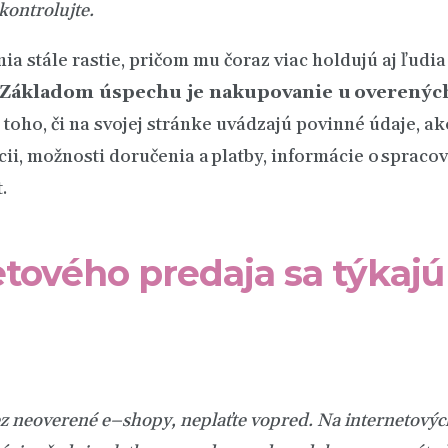
kontrolujte.
a stále rastie, pričom mu čoraz viac holdujú aj ľudi
Základom úspechu je nakupovanie u overenýc
ž toho, či na svojej stránke uvádzajú povinné údaje,
cii, možnosti doručenia a platby, informácie o sprac
.
etového predaja sa týkajú
z
neoveren
é
e
–
shopy
,
neplaťte vopred. Na
internetovýc