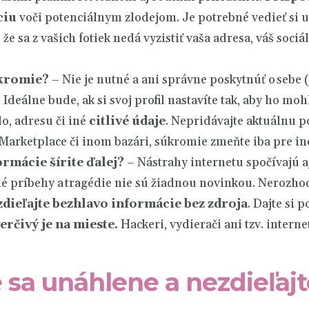
ciu
voči potenciálnym zlodejom. Je potrebné vedieť si u
, že sa z vašich fotiek nedá vyzistiť vaša adresa, váš sociá
úkromie?
– Nie je nutné a ani správne poskytnúť o sebe 
Ideálne bude, ak si svoj profil nastavíte tak, aby ho mohli
lo, adresu či iné
citlivé údaje
. Nepridávajte aktuálnu 
 Marketplace či inom bazári, súkromie zmeňte iba pre i
ormácie šírite ďalej?
– Nástrahy internetu spočívajú a
 príbehy a tragédie nie sú žiadnou novinkou. Nerozhod
dieľajte
bezhlavo informácie bez
zdroja
. Dajte si
erčivý je na mieste
.
Hackeri, vydierači ani tzv. intern
 sa unáhlene a nezdieľaj