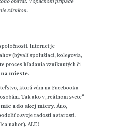
 čoho obávať. V opačnom prípade
nie zárukou.
spoločnosti. Internet je
hov (bývalí spolužiaci, kolegovia,
ste proces hľadania vzniknutých či
 na mieste
.
ateľstvo, ktorá vám na Facebooku
m osobám. Tak ako v „reálnom svete“
omie a do akej miery
. Áno,
eliť o svoje radosti a starosti.
alca nahor). ALE!