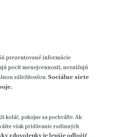
 Sú prezentované informácie
jú pocit menejcennosti, neznižujú
lnou záležitosťou.
Sociálne siete
boje
.
kli koláč, pokojne sa pochváľte. Ak
 Zvážte však pridávanie rodinných
ky z dovolenky je lepšie odložiť