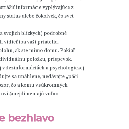
strážiť informácie vyplývajúce z
lny status alebo čokoľvek, čo svet
(a svojich blízkych) podrobné
 vidieť iba vaši priatelia.
polohu, ak ste mimo domu. Pokiaľ
ndividuálnu položku, príspevok.
j v dezinformáciách a psychologickej
ujte sa unáhlene, nedávajte „páči
 pozor, čo a komu v súkromných
etoví šmejdi nemajú voľno.
te bezhlavo