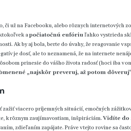
o, či už na Facebooku, alebo rôznych internetových z
 ktokoľvek a
počiatočnú eufóriu
ľahko vystrieda skl
osti. Ak by aj bola, berte do úvahy, že reagovanie v s
atív je dosť, ale to neznamená, že na internete nenáj
ôsobom prinesie do vášho života radosť (hoci iba v onl
obmenené „najskôr preveruj, až potom dôveruj
m
 zažiť viacero príjemných situácií, emočných zážitk
te, k rôznym zaujímavostiam, inšpiráciám.
Vidíte
do
ním, zdieľaním zapájate. Práve v tejto rovine sa čas