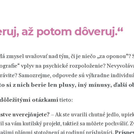
ruj, až potom dôveruj.
“
á zmysel uvažovať nad tým, či je niečo „za oponou“?
grafie“ vplyv na psychické rozpoloženie? Nevyvoláva
trávite? Samozrejme, odpovede sú výhradne individuá
o si z nich berie len plusy, iný mínusy, ďalší o
 dôležitými otázkami
tieto:
stve uverejňujete?
– Ak ste uvarili chutné jedlo, upie
l sa vám kutilský projekt, taktiež sa môžete pochváliť.
 s vašimi plánmi stotožnení aj rodinní príslušníci.
Príspev