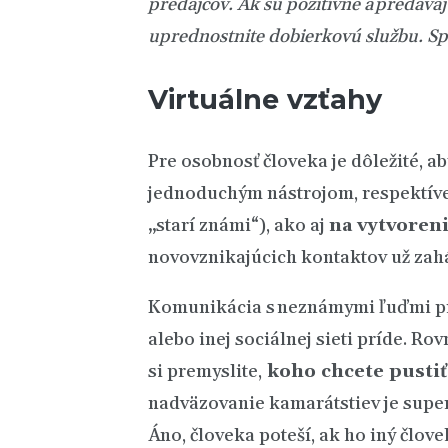
predajcov
. Ak sú pozitívne a predáv
uprednostnite dobierkovú službu. S
Virtuálne vzťahy
Pre osobnosť človeka je dôležité, 
jednoduchým nástrojom, respektíve 
„starí známi“), ako aj
na vytvoreni
novovznikajúcich kontaktov už zaháj
Komunikácia s neznámymi ľuďmi prin
alebo inej sociálnej sieti príde. R
si premyslite,
koho chcete pustiť
nadväzovanie kamarátstiev je super.
Áno, človeka poteší, ak ho iný člov