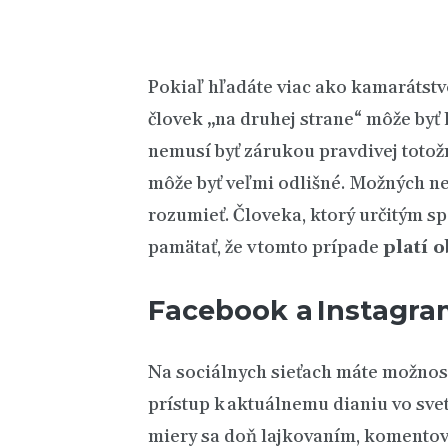
Pokiaľ hľadáte viac ako kamarátstv
človek „na druhej strane“ môže byť
nemusí byť zárukou pravdivej totožn
môže byť veľmi odlišné. Možných neg
rozumieť. Človeka, ktorý určitým sp
pamätať, že v tomto prípade
platí 
Facebook
a
Instagra
Na sociálnych sieťach máte možnosť
prístup k aktuálnemu dianiu vo sve
miery sa doň lajkovaním, komentova