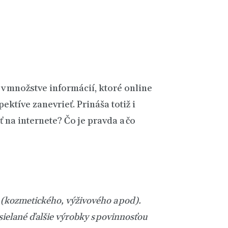
a v množstve informácií, ktoré online
ktíve zanevrieť. Prináša totiž i
na internete? Čo je pravda a čo
(kozmetického, výživového a pod).
osielané ďalšie výrobky s povinnosťou