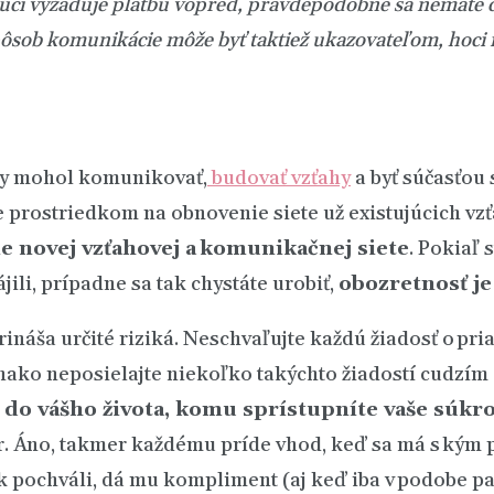
ajúci vyžaduje platbu vopred, pravdepodobne sa nemáte
pôsob komunikácie môže byť taktiež
ukazovateľom, hoci 
aby mohol komunikovať,
budovať vzťahy
a byť súčasťou 
prostriedkom na obnovenie siete už existujúcich vzťa
e novej vzťahovej a komunikačnej siete
. Pokiaľ 
ili, prípadne sa tak chystáte urobiť,
obozretnosť je
áša určité riziká. Neschvaľujte každú žiadosť o pri
ovnako neposielajte niekoľko takýchto žiadostí cudzí
 do vášho života, komu sprístupníte vaše súkr
 Áno, takmer každému príde vhod, keď sa má s kým pod
ek pochváli, dá mu kompliment (aj keď iba v podobe p