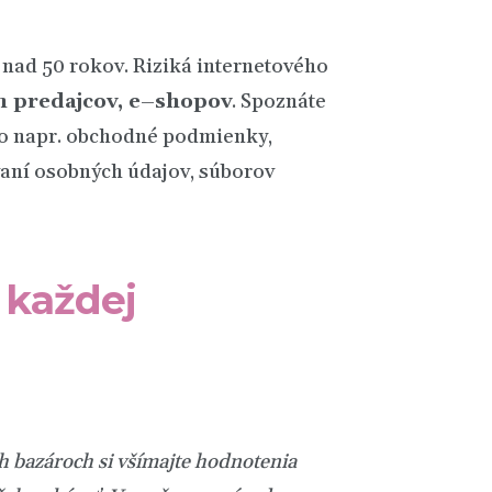
a nad 50 rokov. Riziká internetového
h predajcov,
e
–
shopov
. Spoznáte
 ako napr. obchodné podmienky,
ovaní osobných údajov, súborov
 každej
h bazáro
ch
si všímajte hodnotenia