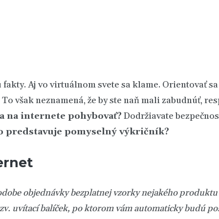
sú fakty. Aj vo virtuálnom svete sa klame. Orientovať s
 To však neznamená, že by ste naň mali zabudnúť, respe
a na internete pohybovať?
Dodržiavate bezpečnosť 
 predstavuje pomyselný výkričník?
ernet
odobe objednávky bezplatnej vzorky nejakého produktu 
o tzv. uvítací balíček, po ktorom vám automaticky budú p